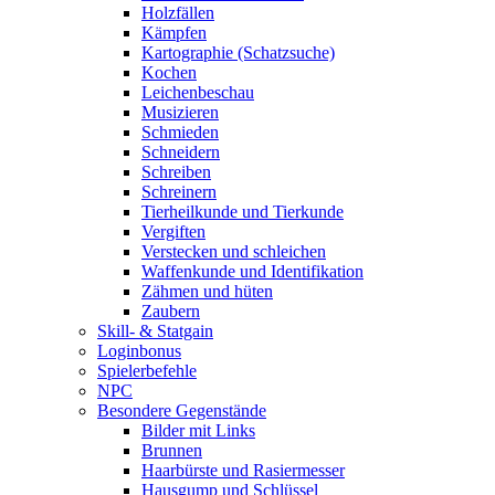
Holzfällen
Kämpfen
Kartographie (Schatzsuche)
Kochen
Leichenbeschau
Musizieren
Schmieden
Schneidern
Schreiben
Schreinern
Tierheilkunde und Tierkunde
Vergiften
Verstecken und schleichen
Waffenkunde und Identifikation
Zähmen und hüten
Zaubern
Skill- & Statgain
Loginbonus
Spielerbefehle
NPC
Besondere Gegenstände
Bilder mit Links
Brunnen
Haarbürste und Rasiermesser
Hausgump und Schlüssel