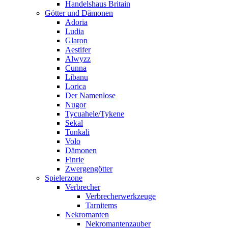
Handelshaus Britain
Götter und Dämonen
Adoria
Ludia
Glaron
Aestifer
Alwyzz
Cunna
Libanu
Lorica
Der Namenlose
Nugor
Tycuahele/Tykene
Sekal
Tunkali
Volo
Dämonen
Finrie
Zwergengötter
Spielerzone
Verbrecher
Verbrecherwerkzeuge
Tarnitems
Nekromanten
Nekromantenzauber