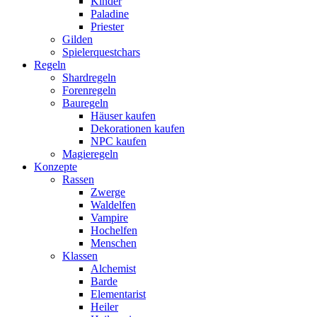
Kinder
Paladine
Priester
Gilden
Spielerquestchars
Regeln
Shardregeln
Forenregeln
Bauregeln
Häuser kaufen
Dekorationen kaufen
NPC kaufen
Magieregeln
Konzepte
Rassen
Zwerge
Waldelfen
Vampire
Hochelfen
Menschen
Klassen
Alchemist
Barde
Elementarist
Heiler