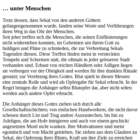
… unter Menschen
Trotz dessen, dass Sekal von den anderen Göttern
gefangengenommen wurde, fanden seine Worte und Verführungen
ihren Weg in das Ohr der Menschen.
Seit jeher treffen sich die Menschen, die seinen Einflüsterungen
nicht widerstehen konnten, im Geheimen um ihrem Gott zu
huldigen und Pläne zu schmieden, die zur Verbreitung Sekals
Tugenden dienen. Diese Treffen finden meist in versteckten
Tempeln und Schreinen statt, die oftmals in jeder grösseren Stadt
vorhanden sind. Erbaut von reichen Händlern oder Adligen liegen
sie verborgen vor der Obrigkeit und werden für ihre dunklen Rituale
genutzt; zur Verehrung ihres Gottes. Blut spielt in diesen Messen
eine zentrale Rolle und wird als Opfergabe für Sekal erbracht. In der
Regel bringen die Anhänger selbst Blutopfer dar, aber nicht selten
werden auch andere Opfer erbracht.
Die Anhänger dieses Gottes ziehen sich durch alle
Gesellschaftsschichten; von einfachen Handwerkern, die nicht davor
scheuen durch List und Trug andere Auszustechen, bis hin zu
Adeligen, die am Hofe intrigieren und auch vor einem geschickt
angesetzten Mord nicht wanken. Ihre Motivationen sind meist
egoistisch und von Macht getrieben. Sie ziehen aus dem Glauben zu
Sekal, der Opferung ihres Blutes, Kraft um ihre Ziele zu erreichen