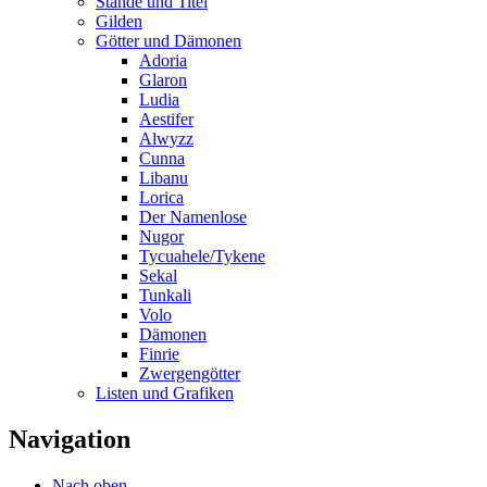
Stände und Titel
Gilden
Götter und Dämonen
Adoria
Glaron
Ludia
Aestifer
Alwyzz
Cunna
Libanu
Lorica
Der Namenlose
Nugor
Tycuahele/Tykene
Sekal
Tunkali
Volo
Dämonen
Finrie
Zwergengötter
Listen und Grafiken
Navigation
Nach oben