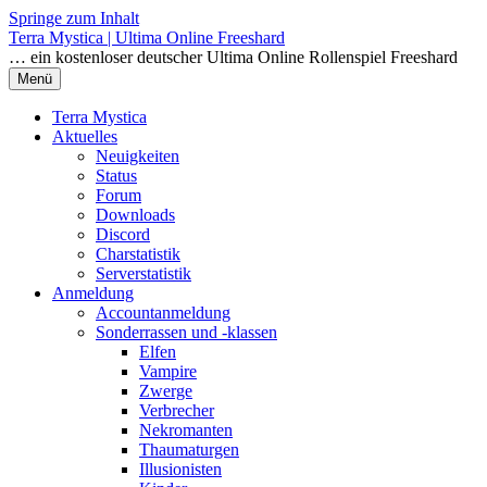
Springe zum Inhalt
Terra Mystica | Ultima Online Freeshard
… ein kostenloser deutscher Ultima Online Rollenspiel Freeshard
Menü
Terra Mystica
Aktuelles
Neuigkeiten
Status
Forum
Downloads
Discord
Charstatistik
Serverstatistik
Anmeldung
Accountanmeldung
Sonderrassen und -klassen
Elfen
Vampire
Zwerge
Verbrecher
Nekromanten
Thaumaturgen
Illusionisten