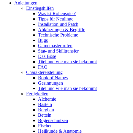
Anleitungen
Einstiegshilfen
Was ist Rollenspiel?
Tipps für Neulinge
Installation und Patch
Abkürzungen & Begriffe
Technische Probleme
Bugs
Gamemaster rufen
Stat- und Skilltransfer
Das Böse
Titel und wie man sie bekommt
FAQ
Charaktererstellung
Book of Names
Gesinnungen
Titel und wie man sie bekommt
Fertigkeiten
Alchemie
Basteln
Bergbau
Betteln
Bogenschnitzen
Fischen
Heilkunde & Anatomie