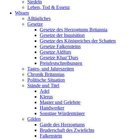
Siedeln
Leben, Tod & Essenz
Wissen
Alltägliches
Gesetze
Gesetze des Herzogtums Britannia
Gesetze der Inquisition
Gesetze des Königreiches der Schatten
Gesetze Falkensteins
Gesetze Aldfurs
Gesetze Khaz’Durs
Preisfestschreibungen
Tages- und Jahreszeiten
Chronik Britannias
Politische Situation
Stände und Titel
Adel
Klerus
Magier und Gelehrte
Handwerker
Sonstige Würdenträger
Gilden
Garde des Herzogtums
Bruderschaft des Zwielichts
Falkenstein