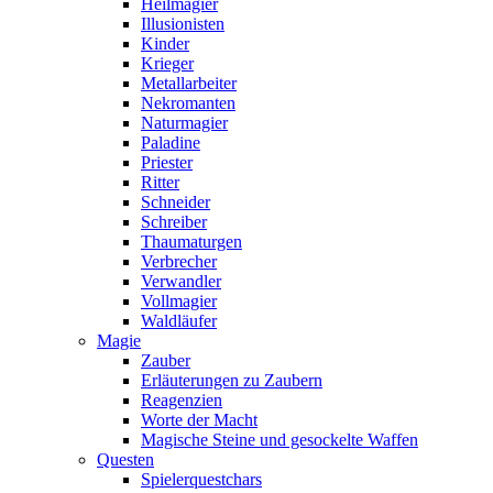
Heilmagier
Illusionisten
Kinder
Krieger
Metallarbeiter
Nekromanten
Naturmagier
Paladine
Priester
Ritter
Schneider
Schreiber
Thaumaturgen
Verbrecher
Verwandler
Vollmagier
Waldläufer
Magie
Zauber
Erläuterungen zu Zaubern
Reagenzien
Worte der Macht
Magische Steine und gesockelte Waffen
Questen
Spielerquestchars