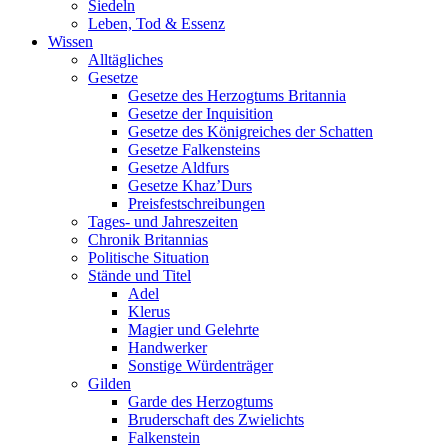
Siedeln
Leben, Tod & Essenz
Wissen
Alltägliches
Gesetze
Gesetze des Herzogtums Britannia
Gesetze der Inquisition
Gesetze des Königreiches der Schatten
Gesetze Falkensteins
Gesetze Aldfurs
Gesetze Khaz’Durs
Preisfestschreibungen
Tages- und Jahreszeiten
Chronik Britannias
Politische Situation
Stände und Titel
Adel
Klerus
Magier und Gelehrte
Handwerker
Sonstige Würdenträger
Gilden
Garde des Herzogtums
Bruderschaft des Zwielichts
Falkenstein