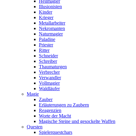
Heilmagier
Illusionisten
Kinder
Krieger
Metallarbeiter
Nekromanten
Naturmagier
Paladine
Priester
Ritter
Schneider
Schreiber
Thaumaturgen
Verbrecher
Verwandler
Vollmagier
Waldläufer
Magie
Zauber
Erläuterungen zu Zaubern
Reagenzien
Worte der Macht
Magische Steine und gesockelte Waffen
Questen
Spielerquestchars