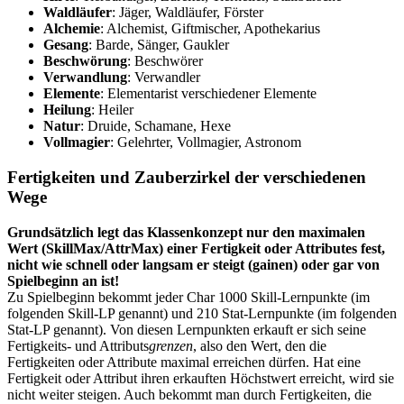
Waldläufer
: Jäger, Waldläufer, Förster
Alchemie
: Alchemist, Giftmischer, Apothekarius
Gesang
: Barde, Sänger, Gaukler
Beschwörung
: Beschwörer
Verwandlung
: Verwandler
Elemente
: Elementarist verschiedener Elemente
Heilung
: Heiler
Natur
: Druide, Schamane, Hexe
Vollmagier
: Gelehrter, Vollmagier, Astronom
Fertigkeiten und Zauberzirkel der verschiedenen
Wege
Grundsätzlich legt das Klassenkonzept nur den maximalen
Wert (SkillMax/AttrMax) einer Fertigkeit oder Attributes fest,
nicht wie schnell oder langsam er steigt (gainen) oder gar von
Spielbeginn an ist!
Zu Spielbeginn bekommt jeder Char 1000 Skill-Lernpunkte (im
folgenden Skill-LP genannt) und 210 Stat-Lernpunkte (im folgenden
Stat-LP genannt). Von diesen Lernpunkten erkauft er sich seine
Fertigkeits- und Attributs
grenzen
, also den Wert, den die
Fertigkeiten oder Attribute maximal erreichen dürfen. Hat eine
Fertigkeit oder Attribut ihren erkauften Höchstwert erreicht, wird sie
nicht weiter steigen. Auch bekommt man durch Fertigkeiten, die