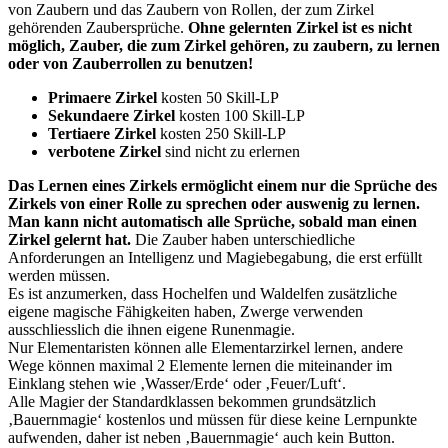
von Zaubern und das Zaubern von Rollen, der zum Zirkel
gehörenden Zaubersprüche.
Ohne gelernten Zirkel ist es nicht
möglich, Zauber, die zum Zirkel gehören, zu zaubern, zu lernen
oder von Zauberrollen zu benutzen!
Primaere Zirkel
kosten 50 Skill-LP
Sekundaere Zirkel
kosten 100 Skill-LP
Tertiaere Zirkel
kosten 250 Skill-LP
verbotene Zirkel
sind nicht zu erlernen
Das Lernen eines Zirkels ermöglicht einem nur die Sprüche des
Zirkels von einer Rolle zu sprechen oder auswenig zu lernen.
Man kann nicht automatisch alle Sprüche, sobald man einen
Zirkel gelernt hat.
Die Zauber haben unterschiedliche
Anforderungen an Intelligenz und Magiebegabung, die erst erfüllt
werden müssen.
Es ist anzumerken, dass Hochelfen und Waldelfen zusätzliche
eigene magische Fähigkeiten haben, Zwerge verwenden
ausschliesslich die ihnen eigene Runenmagie.
Nur Elementaristen können alle Elementarzirkel lernen, andere
Wege können maximal 2 Elemente lernen die miteinander im
Einklang stehen wie ‚Wasser/Erde‘ oder ‚Feuer/Luft‘.
Alle Magier der Standardklassen bekommen grundsätzlich
‚Bauernmagie‘ kostenlos und müssen für diese keine Lernpunkte
aufwenden, daher ist neben ‚Bauernmagie‘ auch kein Button.