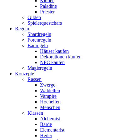
Kinder
Paladine
Priester
Gilden
Spielerquestchars
Regeln
Shardregeln
Forenregeln
Bauregeln
Häuser kaufen
Dekorationen kaufen
NPC kaufen
Magieregeln
Konzepte
Rassen
Zwerge
Waldelfen
Vampire
Hochelfen
Menschen
Klassen
Alchemist
Barde
Elementarist
Heiler