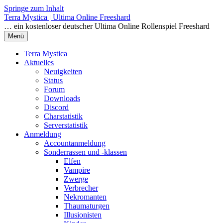
Springe zum Inhalt
Terra Mystica | Ultima Online Freeshard
… ein kostenloser deutscher Ultima Online Rollenspiel Freeshard
Menü
Terra Mystica
Aktuelles
Neuigkeiten
Status
Forum
Downloads
Discord
Charstatistik
Serverstatistik
Anmeldung
Accountanmeldung
Sonderrassen und -klassen
Elfen
Vampire
Zwerge
Verbrecher
Nekromanten
Thaumaturgen
Illusionisten