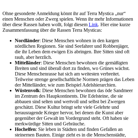
Ohne gesonderte Anmeldung könnt ihr auf Terra Mystica „nur“
einen Menschen oder Zwerg spielen. Wenn ihr mehr Informationen
über diese Rassen haben wollt, folgt diesem
Link
. Hier eine kurze
Zusammenfassung über die Rassen Terra Mysticas:
Nordländer
: Diese Menschen wohnen in den kargen
nördlichen Regionen. Sie sind Seefahrer und Robbenjäger,
die ihr Leben dem ewigen Eis abringen. Ihre Sitten sind oft
rauh, aber herzlich.
Mittelländer
: Diese Menschen bewohnen die gemäßigten
Breiten und sind überall dort zu finden, wo Grünes wächst.
Diese Menschenrasse hat sich am weitesten verbreitet.
Teilweise strenge gesellschaftliche Normen prägen das Leben
der Mittelländer, wie zum Beispiel Adelshierarchien.
Wüstenvolk
: Diese Menschen bewohnen das öde Sandmeer
im Zentrum des Haupkontinents. Die Edelsteine, die sie
abbauen sind selten und wertvoll und selbst bei Zwergen
geschätzt. Diese Kultur bringt sehr viele Gelehrte und
herausragende Krieger hervor, bei denen die Kunst aber
gegenüber der Gewalt im Vordergrund steht. Oft haben sie
merkwürdige Sitten und Gebräuche.
Hochelfen
: Sie leben in Städten und finden Gefallen an
steinernen Bauten. Einige zieht es in die Menschenstädte,