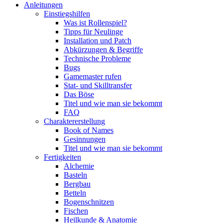
Anleitungen
Einstiegshilfen
Was ist Rollenspiel?
Tipps für Neulinge
Installation und Patch
Abkürzungen & Begriffe
Technische Probleme
Bugs
Gamemaster rufen
Stat- und Skilltransfer
Das Böse
Titel und wie man sie bekommt
FAQ
Charaktererstellung
Book of Names
Gesinnungen
Titel und wie man sie bekommt
Fertigkeiten
Alchemie
Basteln
Bergbau
Betteln
Bogenschnitzen
Fischen
Heilkunde & Anatomie