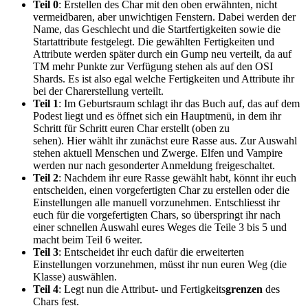
Teil 0
: Erstellen des Char mit den oben erwähnten, nicht
vermeidbaren, aber unwichtigen Fenstern. Dabei werden der
Name, das Geschlecht und die Startfertigkeiten sowie die
Startattribute festgelegt. Die gewählten Fertigkeiten und
Attribute werden später durch ein Gump neu verteilt, da auf
TM mehr Punkte zur Verfügung stehen als auf den OSI
Shards. Es ist also egal welche Fertigkeiten und Attribute ihr
bei der Charerstellung verteilt.
Teil 1
: Im Geburtsraum schlagt ihr das Buch auf, das auf dem
Podest liegt und es öffnet sich ein Hauptmenü, in dem ihr
Schritt für Schritt euren Char erstellt (oben zu
sehen). Hier wählt ihr zunächst eure Rasse aus. Zur Auswahl
stehen aktuell Menschen und Zwerge. Elfen und Vampire
werden nur nach gesonderter Anmeldung freigeschaltet.
Teil 2
: Nachdem ihr eure Rasse gewählt habt, könnt ihr euch
entscheiden, einen vorgefertigten Char zu erstellen oder die
Einstellungen alle manuell vorzunehmen. Entschliesst ihr
euch für die vorgefertigten Chars, so überspringt ihr nach
einer schnellen Auswahl eures Weges die Teile 3 bis 5 und
macht beim Teil 6 weiter.
Teil 3
: Entscheidet ihr euch dafür die erweiterten
Einstellungen vorzunehmen, müsst ihr nun euren Weg (die
Klasse) auswählen.
Teil 4
: Legt nun die Attribut- und Fertigkeits
grenzen
des
Chars fest.