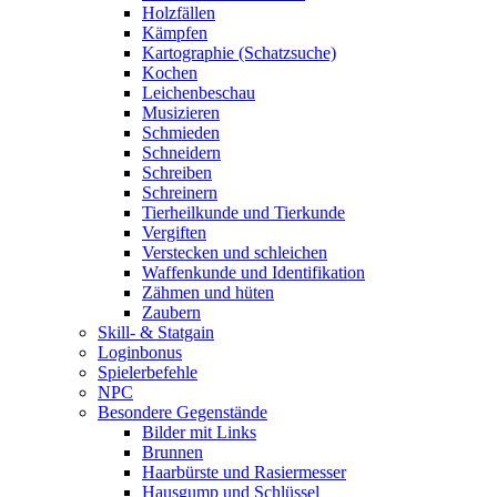
Holzfällen
Kämpfen
Kartographie (Schatzsuche)
Kochen
Leichenbeschau
Musizieren
Schmieden
Schneidern
Schreiben
Schreinern
Tierheilkunde und Tierkunde
Vergiften
Verstecken und schleichen
Waffenkunde und Identifikation
Zähmen und hüten
Zaubern
Skill- & Statgain
Loginbonus
Spielerbefehle
NPC
Besondere Gegenstände
Bilder mit Links
Brunnen
Haarbürste und Rasiermesser
Hausgump und Schlüssel