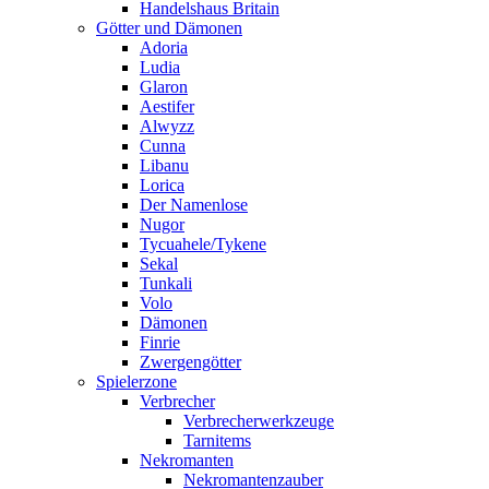
Handelshaus Britain
Götter und Dämonen
Adoria
Ludia
Glaron
Aestifer
Alwyzz
Cunna
Libanu
Lorica
Der Namenlose
Nugor
Tycuahele/Tykene
Sekal
Tunkali
Volo
Dämonen
Finrie
Zwergengötter
Spielerzone
Verbrecher
Verbrecherwerkzeuge
Tarnitems
Nekromanten
Nekromantenzauber