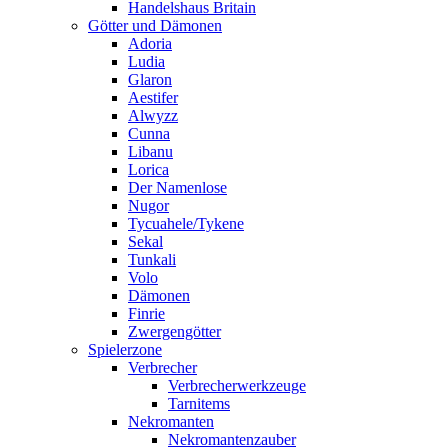
Handelshaus Britain
Götter und Dämonen
Adoria
Ludia
Glaron
Aestifer
Alwyzz
Cunna
Libanu
Lorica
Der Namenlose
Nugor
Tycuahele/Tykene
Sekal
Tunkali
Volo
Dämonen
Finrie
Zwergengötter
Spielerzone
Verbrecher
Verbrecherwerkzeuge
Tarnitems
Nekromanten
Nekromantenzauber