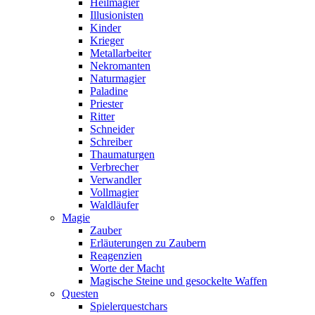
Heilmagier
Illusionisten
Kinder
Krieger
Metallarbeiter
Nekromanten
Naturmagier
Paladine
Priester
Ritter
Schneider
Schreiber
Thaumaturgen
Verbrecher
Verwandler
Vollmagier
Waldläufer
Magie
Zauber
Erläuterungen zu Zaubern
Reagenzien
Worte der Macht
Magische Steine und gesockelte Waffen
Questen
Spielerquestchars