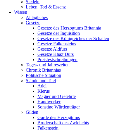
Siedeln
Leben, Tod & Essenz
Wissen
Alltägliches
Gesetze
Gesetze des Herzogtums Britannia
Gesetze der Inquisition
Gesetze des Königreiches der Schatten
Gesetze Falkensteins
Gesetze Aldfurs
Gesetze Khaz’Durs
Preisfestschreibungen
Tages- und Jahreszeiten
Chronik Britannias
Politische Situation
Stände und Titel
Adel
Klerus
Magier und Gelehrte
Handwerker
Sonstige Würdenträger
Gilden
Garde des Herzogtums
Bruderschaft des Zwielichts
Falkenstein