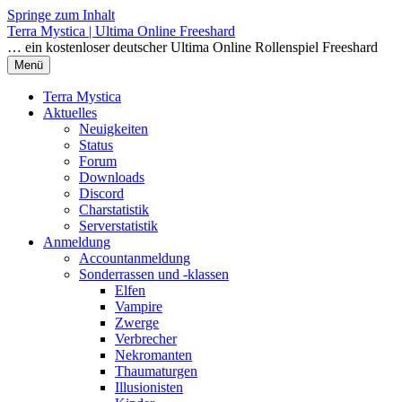
Springe zum Inhalt
Terra Mystica | Ultima Online Freeshard
… ein kostenloser deutscher Ultima Online Rollenspiel Freeshard
Menü
Terra Mystica
Aktuelles
Neuigkeiten
Status
Forum
Downloads
Discord
Charstatistik
Serverstatistik
Anmeldung
Accountanmeldung
Sonderrassen und -klassen
Elfen
Vampire
Zwerge
Verbrecher
Nekromanten
Thaumaturgen
Illusionisten