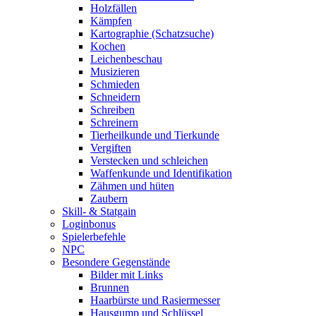
Holzfällen
Kämpfen
Kartographie (Schatzsuche)
Kochen
Leichenbeschau
Musizieren
Schmieden
Schneidern
Schreiben
Schreinern
Tierheilkunde und Tierkunde
Vergiften
Verstecken und schleichen
Waffenkunde und Identifikation
Zähmen und hüten
Zaubern
Skill- & Statgain
Loginbonus
Spielerbefehle
NPC
Besondere Gegenstände
Bilder mit Links
Brunnen
Haarbürste und Rasiermesser
Hausgump und Schlüssel