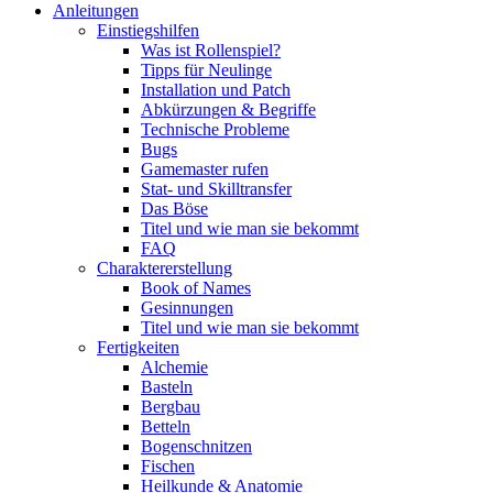
Anleitungen
Einstiegshilfen
Was ist Rollenspiel?
Tipps für Neulinge
Installation und Patch
Abkürzungen & Begriffe
Technische Probleme
Bugs
Gamemaster rufen
Stat- und Skilltransfer
Das Böse
Titel und wie man sie bekommt
FAQ
Charaktererstellung
Book of Names
Gesinnungen
Titel und wie man sie bekommt
Fertigkeiten
Alchemie
Basteln
Bergbau
Betteln
Bogenschnitzen
Fischen
Heilkunde & Anatomie