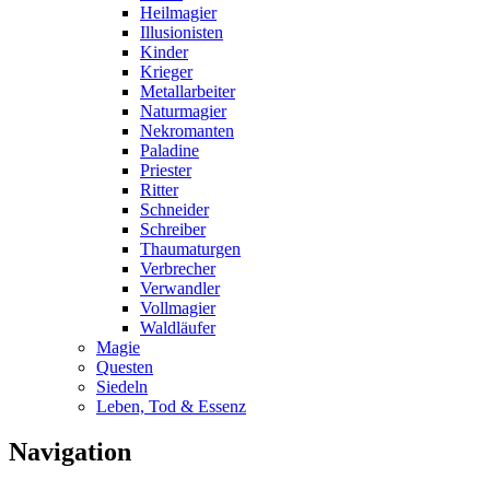
Heilmagier
Illusionisten
Kinder
Krieger
Metallarbeiter
Naturmagier
Nekromanten
Paladine
Priester
Ritter
Schneider
Schreiber
Thaumaturgen
Verbrecher
Verwandler
Vollmagier
Waldläufer
Magie
Questen
Siedeln
Leben, Tod & Essenz
Navigation