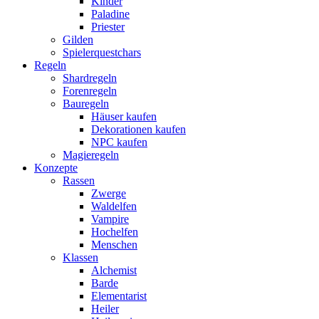
Kinder
Paladine
Priester
Gilden
Spielerquestchars
Regeln
Shardregeln
Forenregeln
Bauregeln
Häuser kaufen
Dekorationen kaufen
NPC kaufen
Magieregeln
Konzepte
Rassen
Zwerge
Waldelfen
Vampire
Hochelfen
Menschen
Klassen
Alchemist
Barde
Elementarist
Heiler