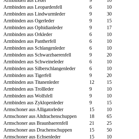
Armbinden aus Leder
9
10
Armbinden aus Leopardenfell
6
10
Armbinden aus Lindwurmleder
9
30
Armbinden aus Ogerleder
9
15
Armbinden aus Ophidianleder
9
17
Armbinden aus Orkleder
6
10
Armbinden aus Pantherfell
6
10
Armbinden aus Schlangenleder
6
10
Armbinden aus Schwarzbaerenfell
9
20
Armbinden aus Schweineleder
6
10
Armbinden aus Silberschlangenleder
6
10
Armbinden aus Tigerfell
9
20
Armbinden aus Titanenleder
12
15
Armbinden aus Trollleder
9
10
Armbinden aus Wolfsfell
9
10
Armbinden aus Zyklopenleder
9
15
Armschoner aus Alligatorleder
15
10
Armschoner aus Altdrachenschuppen
18
65
Armschoner aus Braunbaerenfell
21
25
Armschoner aus Drachenschuppen
15
50
Armschoner aus Echsenleder
15
10