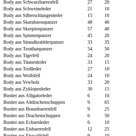
Body aus Schwarzbaerenfell
27
20
Body aus Schweineleder
21
10
Body aus Silberschlangenleder
15
10
Body aus Skarabaeuspanzer
48
40
Body aus Skorpionpanzer
57
40
Body aus Spinnenpanzer
45
20
Body aus Strandkrabblerpanzer
33
35
Body aus Terathanpanzer
54
50
Body aus Tigerfell
24
20
Body aus Titanenleder
33
15
Body aus Trollleder
27
10
Body aus Wolfsfell
24
10
Body aus Yewholz
33
20
Body aus Zyklopenleder
30
15
Bustier aus Alligatorleder
6
10
Bustier aus Altdrachenschuppen
9
65
Bustier aus Braunbaerenfell
9
25
Bustier aus Drachenschuppen
6
50
Bustier aus Echsenleder
6
10
Bustier aus Eisbaerenfell
12
25
Bustier aus Eiswolfsfell
9
10