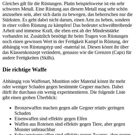
Gleiches gilt für die Rüstungen. Platin beispielsweise ist ein sehr
schweres Metall. Eine Rüstung aus diesem Metall mag sehr schön
anzusehen sein, aber sich darin zu bewegen, das beherrschen nur die
Stärksten. Es geht dabei nicht darum, einen Arm zu heben, sondern
in einer vollen Rüstung zu kämpfen! Das bedeutet schweißtreibende
Arbeit und immense Kraft, die eben erst ab der Mindeststärke
vorhanden ist. Zusätzlich benötigt ihr beim Tragen von Rüstungen
noch einen gewissen Wert in der Fertigkeit Kampf in Rüstung, der
abhängig von Rüstungstyp und -material ist. Diesen könnt ihr über
das Klassenkonzept verändern, genauso wie die Grenzen (Caps) für
andere Fertigkeiten (Skills).
Die richtige Waffe
Abhängig von Waffenart, Munition oder Material könnt ihr mehr
oder weniger Schaden gegen bestimmte Gegner machen. Dabei
dürft ihr durchaus ein wenig experimentieren. Die folgende Liste
gibt einen groben Überblick:
Bronzewaffen machen gegen alle Gegner relativ geringen
Schaden
Eisenwaffen sind effektiv gegen Elfen
Waffen aus Roteisen sind effektiv gegen Tiere, aber gegen
Monster unbrauchbar
Schwarzeisenwaffen sind effektiv gegen Zwerge, aber gegen