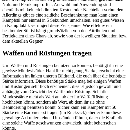
Nah- und Fernkampf offen, Auswahl und Anwendung sind
ebenfalls mit keinerlei direkten Kosten oder Nachteilen verbunden.
Allerdings gibt es eine zeitliche Beschränkung: man kann einen
Kampfstil nur einmal in 5 Sekunden umschalten, erst gutes Wissen
in Kampftaktik verringert diese Zeitspanne. Wie effektiv ein
bestimmter Stil ist hängt grundsätzlich von den Attributen und
Fertigkeiten eines Chars ab, sowie von der jeweiligen Situation bzw.
dem aktuellen Gegner.
Waffen und Rüstungen tragen
Um Waffen und Rüstungen benutzen zu können, benötigt ihr eine
gewisse Mindeststärke. Habt ihr nicht genug Stärke, erscheint eine
Information im linken unteren Bildrand, die euch über die benötigte
Stärke informiert. Diese benötigte Stärke mag bei einigen Waffen
und Rüstungen sehr hoch erscheinen, dies ist jedoch gewollt und
abhängig vom Gewicht der Waffe oder Rüstung. Seht die
Mindeststärke nicht als Wert an, ab der ihr Waffe/Rüstung
hochheben könnt, sondern als Wert, ab dem ihr sie ohne
Behinderung benutzen könnt. Sicher kann ein Kämpfer mit 50
Stärke eine Barbarenaxt tragen (im Rucksack) aber er kann diese
gewaltige Axt unter keinen Umständen führen, da er die Kraft, die
eine solche Waffe geschwungen entwickelt, nicht beherrschen
könnte.