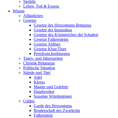
Siedeln
Leben, Tod & Essenz
Wissen
Alltägliches
Gesetze
Gesetze des Herzogtums Britannia
Gesetze der Inquisition
Gesetze des Königreiches der Schatten
Gesetze Falkensteins
Gesetze Aldfurs
Gesetze Khaz’Durs
Preisfestschreibungen
Tages- und Jahreszeiten
Chronik Britannias
Politische Situation
Stände und Titel
Adel
Klerus
Magier und Gelehrte
Handwerker
Sonstige Würdenträger
Gilden
Garde des Herzogtums
Bruderschaft des Zwielichts
Falkenstein