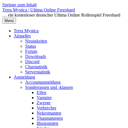
Springe zum Inhalt
Terra Mystica | Ultima Online Freeshard
… ein kostenloser deutscher Ultima Online Rollenspiel Freeshard
Menü
Terra Mystica
Aktuelles
Neuigkeiten
Status
Forum
Downloads
Discord
Charstatistik
Serverstatistik
Anmeldung
Accountanmeldung
Sonderrassen und -klassen
Elfen
Vampire
Zwerge
Verbrecher
Nekromanten
Thaumaturgen
Illusionisten