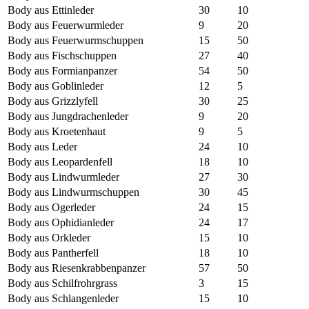
Body aus Ettinleder
30
10
Body aus Feuerwurmleder
9
20
Body aus Feuerwurmschuppen
15
50
Body aus Fischschuppen
27
40
Body aus Formianpanzer
54
50
Body aus Goblinleder
12
5
Body aus Grizzlyfell
30
25
Body aus Jungdrachenleder
9
20
Body aus Kroetenhaut
9
5
Body aus Leder
24
10
Body aus Leopardenfell
18
10
Body aus Lindwurmleder
27
30
Body aus Lindwurmschuppen
30
45
Body aus Ogerleder
24
15
Body aus Ophidianleder
24
17
Body aus Orkleder
15
10
Body aus Pantherfell
18
10
Body aus Riesenkrabbenpanzer
57
50
Body aus Schilfrohrgrass
3
15
Body aus Schlangenleder
15
10