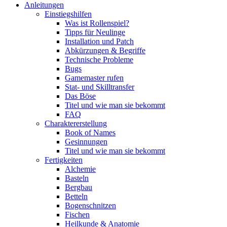
Anleitungen
Einstiegshilfen
Was ist Rollenspiel?
Tipps für Neulinge
Installation und Patch
Abkürzungen & Begriffe
Technische Probleme
Bugs
Gamemaster rufen
Stat- und Skilltransfer
Das Böse
Titel und wie man sie bekommt
FAQ
Charaktererstellung
Book of Names
Gesinnungen
Titel und wie man sie bekommt
Fertigkeiten
Alchemie
Basteln
Bergbau
Betteln
Bogenschnitzen
Fischen
Heilkunde & Anatomie