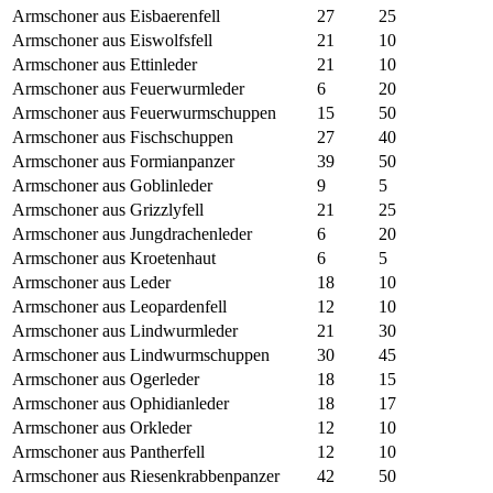
Armschoner aus Eisbaerenfell
27
25
Armschoner aus Eiswolfsfell
21
10
Armschoner aus Ettinleder
21
10
Armschoner aus Feuerwurmleder
6
20
Armschoner aus Feuerwurmschuppen
15
50
Armschoner aus Fischschuppen
27
40
Armschoner aus Formianpanzer
39
50
Armschoner aus Goblinleder
9
5
Armschoner aus Grizzlyfell
21
25
Armschoner aus Jungdrachenleder
6
20
Armschoner aus Kroetenhaut
6
5
Armschoner aus Leder
18
10
Armschoner aus Leopardenfell
12
10
Armschoner aus Lindwurmleder
21
30
Armschoner aus Lindwurmschuppen
30
45
Armschoner aus Ogerleder
18
15
Armschoner aus Ophidianleder
18
17
Armschoner aus Orkleder
12
10
Armschoner aus Pantherfell
12
10
Armschoner aus Riesenkrabbenpanzer
42
50