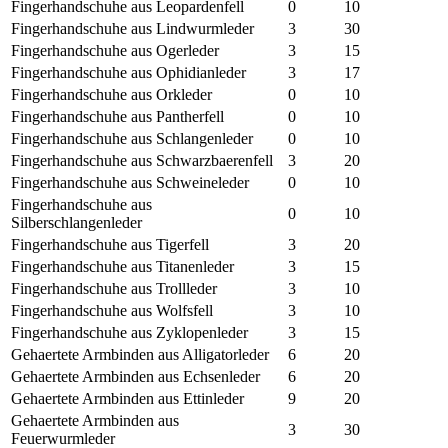
Fingerhandschuhe aus Leopardenfell
0
10
Fingerhandschuhe aus Lindwurmleder
3
30
Fingerhandschuhe aus Ogerleder
3
15
Fingerhandschuhe aus Ophidianleder
3
17
Fingerhandschuhe aus Orkleder
0
10
Fingerhandschuhe aus Pantherfell
0
10
Fingerhandschuhe aus Schlangenleder
0
10
Fingerhandschuhe aus Schwarzbaerenfell
3
20
Fingerhandschuhe aus Schweineleder
0
10
Fingerhandschuhe aus
0
10
Silberschlangenleder
Fingerhandschuhe aus Tigerfell
3
20
Fingerhandschuhe aus Titanenleder
3
15
Fingerhandschuhe aus Trollleder
3
10
Fingerhandschuhe aus Wolfsfell
3
10
Fingerhandschuhe aus Zyklopenleder
3
15
Gehaertete Armbinden aus Alligatorleder
6
20
Gehaertete Armbinden aus Echsenleder
6
20
Gehaertete Armbinden aus Ettinleder
9
20
Gehaertete Armbinden aus
3
30
Feuerwurmleder