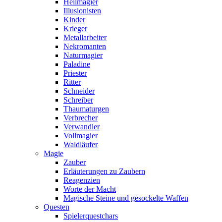
Heilmagier
Illusionisten
Kinder
Krieger
Metallarbeiter
Nekromanten
Naturmagier
Paladine
Priester
Ritter
Schneider
Schreiber
Thaumaturgen
Verbrecher
Verwandler
Vollmagier
Waldläufer
Magie
Zauber
Erläuterungen zu Zaubern
Reagenzien
Worte der Macht
Magische Steine und gesockelte Waffen
Questen
Spielerquestchars