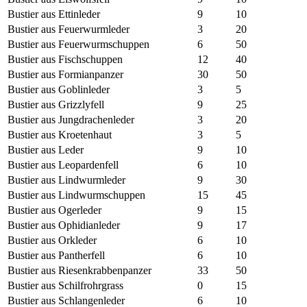
Bustier aus Ettinleder
9
10
Bustier aus Feuerwurmleder
3
20
Bustier aus Feuerwurmschuppen
6
50
Bustier aus Fischschuppen
12
40
Bustier aus Formianpanzer
30
50
Bustier aus Goblinleder
3
5
Bustier aus Grizzlyfell
9
25
Bustier aus Jungdrachenleder
3
20
Bustier aus Kroetenhaut
3
5
Bustier aus Leder
9
10
Bustier aus Leopardenfell
6
10
Bustier aus Lindwurmleder
9
30
Bustier aus Lindwurmschuppen
15
45
Bustier aus Ogerleder
9
15
Bustier aus Ophidianleder
9
17
Bustier aus Orkleder
6
10
Bustier aus Pantherfell
6
10
Bustier aus Riesenkrabbenpanzer
33
50
Bustier aus Schilfrohrgrass
0
15
Bustier aus Schlangenleder
6
10