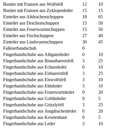
Bustier mit Fransen aus Wolfsfell
12
10
Bustier mit Fransen aus Zyklopenleder
15
15
Einteiler aus Altdrachenschuppen
18
65
Einteiler aus Drachenschuppen
15
50
Einteiler aus Feuerwurmschuppen
15
50
Einteiler aus Fischschuppen
27
40
Einteiler aus Lindwurmschuppen
30
45
Falknerhandschuh
0
Fingerhandschuhe aus Alligatorleder
0
10
Fingerhandschuhe aus Braunbaerenfell
3
25
Fingerhandschuhe aus Echsenleder
0
10
Fingerhandschuhe aus Eisbaerenfell
3
25
Fingerhandschuhe aus Eiswolfsfell
3
10
Fingerhandschuhe aus Ettinleder
3
10
Fingerhandschuhe aus Feuerwurmleder
0
20
Fingerhandschuhe aus Goblinleder
0
5
Fingerhandschuhe aus Grizzlyfell
3
25
Fingerhandschuhe aus Jungdrachenleder
0
20
Fingerhandschuhe aus Kroetenhaut
0
5
Fingerhandschuhe aus Leder
3
10