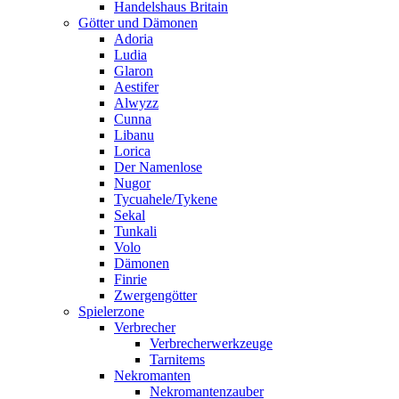
Handelshaus Britain
Götter und Dämonen
Adoria
Ludia
Glaron
Aestifer
Alwyzz
Cunna
Libanu
Lorica
Der Namenlose
Nugor
Tycuahele/Tykene
Sekal
Tunkali
Volo
Dämonen
Finrie
Zwergengötter
Spielerzone
Verbrecher
Verbrecherwerkzeuge
Tarnitems
Nekromanten
Nekromantenzauber