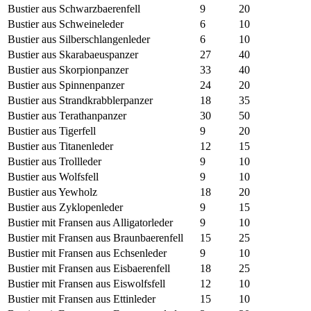
Bustier aus Schwarzbaerenfell
9
20
Bustier aus Schweineleder
6
10
Bustier aus Silberschlangenleder
6
10
Bustier aus Skarabaeuspanzer
27
40
Bustier aus Skorpionpanzer
33
40
Bustier aus Spinnenpanzer
24
20
Bustier aus Strandkrabblerpanzer
18
35
Bustier aus Terathanpanzer
30
50
Bustier aus Tigerfell
9
20
Bustier aus Titanenleder
12
15
Bustier aus Trollleder
9
10
Bustier aus Wolfsfell
9
10
Bustier aus Yewholz
18
20
Bustier aus Zyklopenleder
9
15
Bustier mit Fransen aus Alligatorleder
9
10
Bustier mit Fransen aus Braunbaerenfell
15
25
Bustier mit Fransen aus Echsenleder
9
10
Bustier mit Fransen aus Eisbaerenfell
18
25
Bustier mit Fransen aus Eiswolfsfell
12
10
Bustier mit Fransen aus Ettinleder
15
10