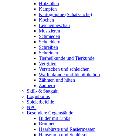
Holzfällen
Kämpfen
Kartographie (Schatzsuche)
Kochen
Leichenbeschau
Musizieren
Schmieden
Schneidern
Schreiben
Schreinern
Tierheilkunde und Tierkunde
Vergiften
Verstecken und schleichen
Waffenkunde und Identifikation
Zähmen und hüten
Zaubern
Skill- & Statgain
Loginbonus
Spielerbefehle
NPC
Besondere Gegenstände
Bilder mit Links
Brunnen
Haarbürste und Rasiermesser
Hausgump und Schlüssel