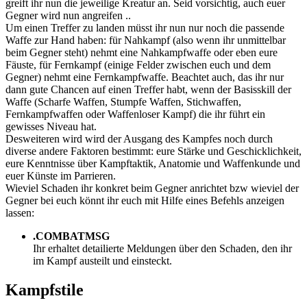
greift ihr nun die jeweilige Kreatur an. Seid vorsichtig, auch euer
Gegner wird nun angreifen ..
Um einen Treffer zu landen müsst ihr nun nur noch die passende
Waffe zur Hand haben: für Nahkampf (also wenn ihr unmittelbar
beim Gegner steht) nehmt eine Nahkampfwaffe oder eben eure
Fäuste, für Fernkampf (einige Felder zwischen euch und dem
Gegner) nehmt eine Fernkampfwaffe. Beachtet auch, das ihr nur
dann gute Chancen auf einen Treffer habt, wenn der Basisskill der
Waffe (Scharfe Waffen, Stumpfe Waffen, Stichwaffen,
Fernkampfwaffen oder Waffenloser Kampf) die ihr führt ein
gewisses Niveau hat.
Desweiteren wird wird der Ausgang des Kampfes noch durch
diverse andere Faktoren bestimmt: eure Stärke und Geschicklichkeit,
eure Kenntnisse über Kampftaktik, Anatomie und Waffenkunde und
euer Künste im Parrieren.
Wieviel Schaden ihr konkret beim Gegner anrichtet bzw wieviel der
Gegner bei euch könnt ihr euch mit Hilfe eines Befehls anzeigen
lassen:
.COMBATMSG
Ihr erhaltet detailierte Meldungen über den Schaden, den ihr
im Kampf austeilt und einsteckt.
Kampfstile