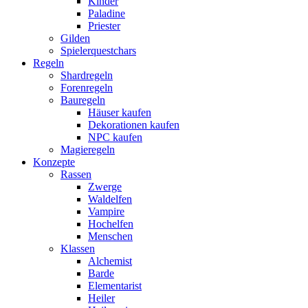
Kinder
Paladine
Priester
Gilden
Spielerquestchars
Regeln
Shardregeln
Forenregeln
Bauregeln
Häuser kaufen
Dekorationen kaufen
NPC kaufen
Magieregeln
Konzepte
Rassen
Zwerge
Waldelfen
Vampire
Hochelfen
Menschen
Klassen
Alchemist
Barde
Elementarist
Heiler