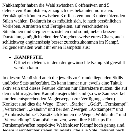
Nahkämpfer haben die Wahl zwischen 6 offensiven und 5
defensiven Kampfstilen, zuzüglich des bekannten normalen.
Fernkämpfer können zwischen 3 offensiven und 3 unterstützenden
Stilen wählen. Dadurch ist es möglich sich, je nach persönlichen
Vorlieben, Attributen und Fertigkeiten, auf verschiedenen
Situationen und Gegner einzustellen und somit, neben besserer
Darstellungsmöglichkeiten der Vorgehensweise eures Chars, auch
schlichtweg enginemässig besser zurechtzukommen im Kampf.
Folgendermaßen wählt ihr einen Kampfstil aus:
.KAMPFSTIL
Öffnet ein Menü, in dem der gewünschte Kampfstil gewählt
werden kann.
In diesem Menü sind auch die jeweils zu Grunde liegenden Skills
und/oder Stats aufgeführt. Es kann immer nur jeweils eine Taktik
aktiv sein und dieses Feature können nur Charaktere nutzen, die auf
den nicht-magischen Kampf ausgerichtet sind (so wie Zauberzirkel
nur den entsprechenden Magierwegen zur Verfügung stehen).
Konkret sind dies die Wege „Ehre“, „Stärke“, „Geld“, „Fernkampf“,
„Verbrecher“, „Paladin“ und bei den Zwergen „Axtkämpfer“ und
„Armbrustschütze“. Zusätzlich können die Wege „Waldläufer“ und
„Verwandlung“ Kampfstile nutzen, wenn ihre Skillcaps für
Fernkampfwaffen respektive Waffenloser Kampf hoch genug sind.
Jedem Kämpferchar stehen grundsätzliche alle Stile, getrennt nach