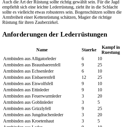
Auch die Art der Rüstung sollte richtig gewählt sein. Für die Jagd
empfiehlt sich eine leichte Lederrüstung, zieht ihr in die Schlacht
sollte es vielleicht etwas robusteres sein. Bogenschützen sollten die
Armfreiheit einer Kettenrüstung schätzen, Magier die richtige
Rüstung für ihren Zauberzirkel.
Anforderungen der Lederrüstungen
Kampf in
Name
Staerke
Ruestung
Armbinden aus Alligatorleder
6
10
Armbinden aus Braunbaerenfell
9
25
Armbinden aus Echsenleder
6
10
Armbinden aus Eisbaerenfell
12
25
Armbinden aus Eiswolfsfell
9
10
Armbinden aus Ettinleder
9
10
Armbinden aus Feuerwurmleder
3
20
Armbinden aus Goblinleder
3
5
Armbinden aus Grizzlyfell
9
25
Armbinden aus Jungdrachenleder
3
20
Armbinden aus Kroetenhaut
3
5