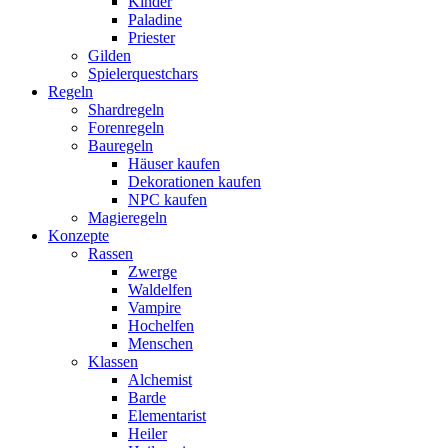
Kinder
Paladine
Priester
Gilden
Spielerquestchars
Regeln
Shardregeln
Forenregeln
Bauregeln
Häuser kaufen
Dekorationen kaufen
NPC kaufen
Magieregeln
Konzepte
Rassen
Zwerge
Waldelfen
Vampire
Hochelfen
Menschen
Klassen
Alchemist
Barde
Elementarist
Heiler