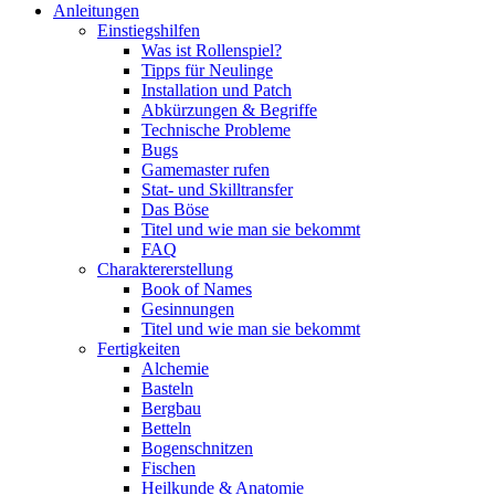
Anleitungen
Einstiegshilfen
Was ist Rollenspiel?
Tipps für Neulinge
Installation und Patch
Abkürzungen & Begriffe
Technische Probleme
Bugs
Gamemaster rufen
Stat- und Skilltransfer
Das Böse
Titel und wie man sie bekommt
FAQ
Charaktererstellung
Book of Names
Gesinnungen
Titel und wie man sie bekommt
Fertigkeiten
Alchemie
Basteln
Bergbau
Betteln
Bogenschnitzen
Fischen
Heilkunde & Anatomie