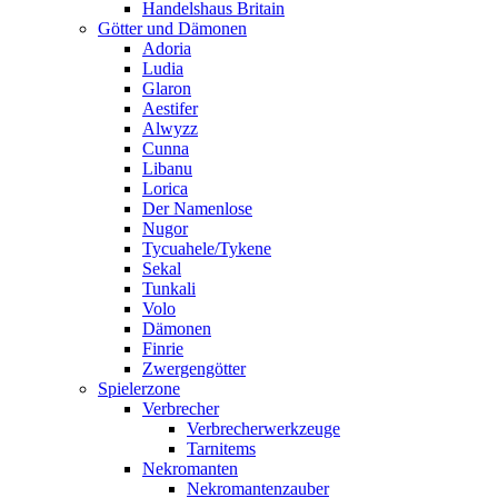
Handelshaus Britain
Götter und Dämonen
Adoria
Ludia
Glaron
Aestifer
Alwyzz
Cunna
Libanu
Lorica
Der Namenlose
Nugor
Tycuahele/Tykene
Sekal
Tunkali
Volo
Dämonen
Finrie
Zwergengötter
Spielerzone
Verbrecher
Verbrecherwerkzeuge
Tarnitems
Nekromanten
Nekromantenzauber