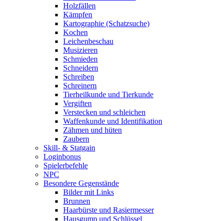
Holzfällen
Kämpfen
Kartographie (Schatzsuche)
Kochen
Leichenbeschau
Musizieren
Schmieden
Schneidern
Schreiben
Schreinern
Tierheilkunde und Tierkunde
Vergiften
Verstecken und schleichen
Waffenkunde und Identifikation
Zähmen und hüten
Zaubern
Skill- & Statgain
Loginbonus
Spielerbefehle
NPC
Besondere Gegenstände
Bilder mit Links
Brunnen
Haarbürste und Rasiermesser
Hausgump und Schlüssel