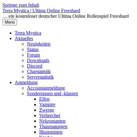
Springe zum Inhalt
Terra Mystica | Ultima Online Freeshard
… ein kostenloser deutscher Ultima Online Rollenspiel Freeshard
Menü
Terra Mystica
Aktuelles
Neuigkeiten
Status
Forum
Downloads
Discord
Charstatistik
Serverstatistik
Anmeldung
Accountanmeldung
Sonderrassen und -klassen
Elfen
Vampire
Zwerge
Verbrecher
Nekromanten
Thaumaturgen
Illusionisten