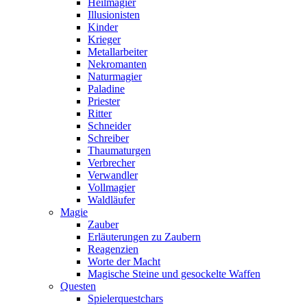
Heilmagier
Illusionisten
Kinder
Krieger
Metallarbeiter
Nekromanten
Naturmagier
Paladine
Priester
Ritter
Schneider
Schreiber
Thaumaturgen
Verbrecher
Verwandler
Vollmagier
Waldläufer
Magie
Zauber
Erläuterungen zu Zaubern
Reagenzien
Worte der Macht
Magische Steine und gesockelte Waffen
Questen
Spielerquestchars