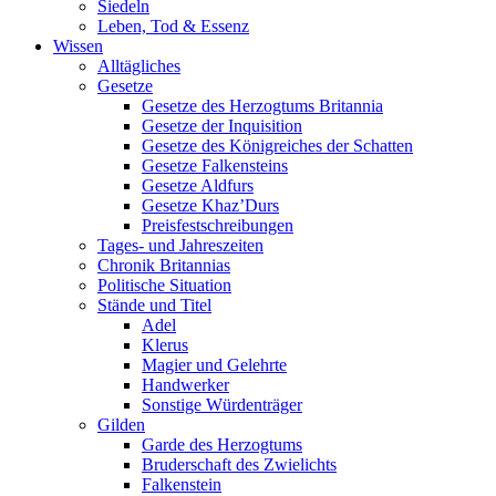
Siedeln
Leben, Tod & Essenz
Wissen
Alltägliches
Gesetze
Gesetze des Herzogtums Britannia
Gesetze der Inquisition
Gesetze des Königreiches der Schatten
Gesetze Falkensteins
Gesetze Aldfurs
Gesetze Khaz’Durs
Preisfestschreibungen
Tages- und Jahreszeiten
Chronik Britannias
Politische Situation
Stände und Titel
Adel
Klerus
Magier und Gelehrte
Handwerker
Sonstige Würdenträger
Gilden
Garde des Herzogtums
Bruderschaft des Zwielichts
Falkenstein