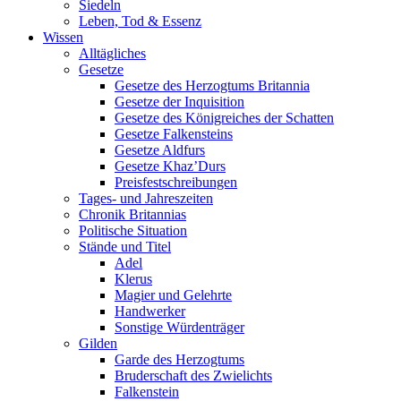
Siedeln
Leben, Tod & Essenz
Wissen
Alltägliches
Gesetze
Gesetze des Herzogtums Britannia
Gesetze der Inquisition
Gesetze des Königreiches der Schatten
Gesetze Falkensteins
Gesetze Aldfurs
Gesetze Khaz’Durs
Preisfestschreibungen
Tages- und Jahreszeiten
Chronik Britannias
Politische Situation
Stände und Titel
Adel
Klerus
Magier und Gelehrte
Handwerker
Sonstige Würdenträger
Gilden
Garde des Herzogtums
Bruderschaft des Zwielichts
Falkenstein