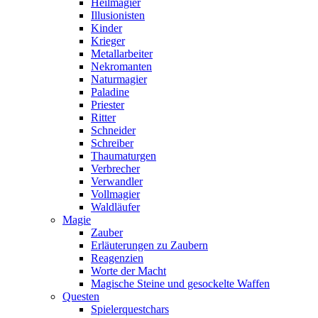
Heilmagier
Illusionisten
Kinder
Krieger
Metallarbeiter
Nekromanten
Naturmagier
Paladine
Priester
Ritter
Schneider
Schreiber
Thaumaturgen
Verbrecher
Verwandler
Vollmagier
Waldläufer
Magie
Zauber
Erläuterungen zu Zaubern
Reagenzien
Worte der Macht
Magische Steine und gesockelte Waffen
Questen
Spielerquestchars