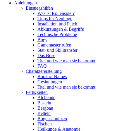
Anleitungen
Einstiegshilfen
Was ist Rollenspiel?
Tipps für Neulinge
Installation und Patch
Abkürzungen & Begriffe
Technische Probleme
Bugs
Gamemaster rufen
Stat- und Skilltransfer
Das Böse
Titel und wie man sie bekommt
FAQ
Charaktererstellung
Book of Names
Gesinnungen
Titel und wie man sie bekommt
Fertigkeiten
Alchemie
Basteln
Bergbau
Betteln
Bogenschnitzen
Fischen
Heilkunde & Anatomie