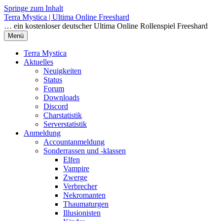
Springe zum Inhalt
Terra Mystica | Ultima Online Freeshard
… ein kostenloser deutscher Ultima Online Rollenspiel Freeshard
Menü
Terra Mystica
Aktuelles
Neuigkeiten
Status
Forum
Downloads
Discord
Charstatistik
Serverstatistik
Anmeldung
Accountanmeldung
Sonderrassen und -klassen
Elfen
Vampire
Zwerge
Verbrecher
Nekromanten
Thaumaturgen
Illusionisten