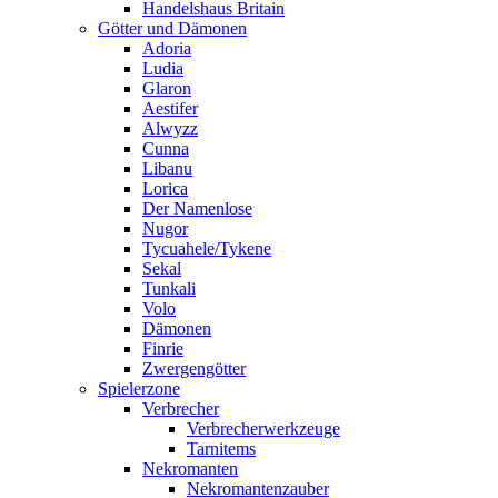
Handelshaus Britain
Götter und Dämonen
Adoria
Ludia
Glaron
Aestifer
Alwyzz
Cunna
Libanu
Lorica
Der Namenlose
Nugor
Tycuahele/Tykene
Sekal
Tunkali
Volo
Dämonen
Finrie
Zwergengötter
Spielerzone
Verbrecher
Verbrecherwerkzeuge
Tarnitems
Nekromanten
Nekromantenzauber