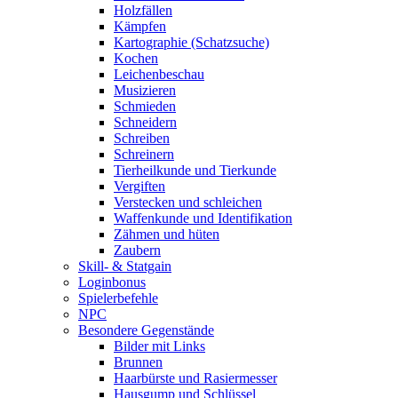
Holzfällen
Kämpfen
Kartographie (Schatzsuche)
Kochen
Leichenbeschau
Musizieren
Schmieden
Schneidern
Schreiben
Schreinern
Tierheilkunde und Tierkunde
Vergiften
Verstecken und schleichen
Waffenkunde und Identifikation
Zähmen und hüten
Zaubern
Skill- & Statgain
Loginbonus
Spielerbefehle
NPC
Besondere Gegenstände
Bilder mit Links
Brunnen
Haarbürste und Rasiermesser
Hausgump und Schlüssel