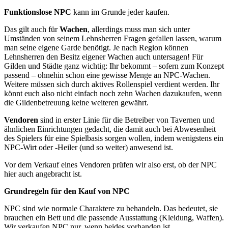
Funktionslose NPC
kann im Grunde jeder kaufen.
Das gilt auch für
Wachen
, allerdings muss man sich unter
Umständen von seinem Lehnsherren Fragen gefallen lassen, warum
man seine eigene Garde benötigt. Je nach Region können
Lehnsherren den Besitz eigener Wachen auch untersagen! Für
Gilden und Städte ganz wichtig: Ihr bekommt – sofern zum Konzept
passend – ohnehin schon eine gewisse Menge an NPC-Wachen.
Weitere müssen sich durch aktives Rollenspiel verdient werden. Ihr
könnt euch also nicht einfach noch zehn Wachen dazukaufen, wenn
die Gildenbetreuung keine weiteren gewährt.
Vendoren
sind in erster Linie für die Betreiber von Tavernen und
ähnlichen Einrichtungen gedacht, die damit auch bei Abwesenheit
des Spielers für eine Spielbasis sorgen wollen, indem wenigstens ein
NPC-Wirt oder -Heiler (und so weiter) anwesend ist.
Vor dem Verkauf eines Vendoren prüfen wir also erst, ob der NPC
hier auch angebracht ist.
Grundregeln für den Kauf von NPC
NPC sind wie normale Charaktere zu behandeln. Das bedeutet, sie
brauchen ein Bett und die passende Ausstattung (Kleidung, Waffen).
Wir verkaufen NPC nur, wenn beides vorhanden ist.