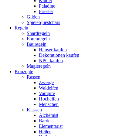
Kinder
Paladine
Priester
Gilden
Spielerquestchars
Regeln
Shardregeln
Forenregeln
Bauregeln
Häuser kaufen
Dekorationen kaufen
NPC kaufen
Magieregeln
Konzepte
Rassen
Zwerge
Waldelfen
Vampire
Hochelfen
Menschen
Klassen
Alchemist
Barde
Elementarist
Heiler