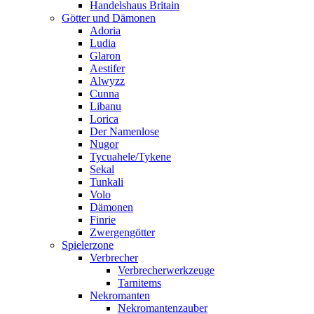
Handelshaus Britain
Götter und Dämonen
Adoria
Ludia
Glaron
Aestifer
Alwyzz
Cunna
Libanu
Lorica
Der Namenlose
Nugor
Tycuahele/Tykene
Sekal
Tunkali
Volo
Dämonen
Finrie
Zwergengötter
Spielerzone
Verbrecher
Verbrecherwerkzeuge
Tarnitems
Nekromanten
Nekromantenzauber