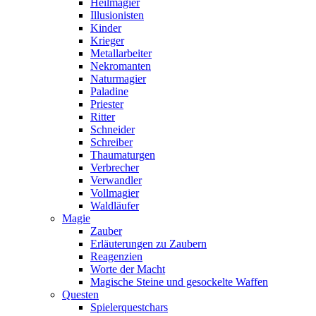
Heilmagier
Illusionisten
Kinder
Krieger
Metallarbeiter
Nekromanten
Naturmagier
Paladine
Priester
Ritter
Schneider
Schreiber
Thaumaturgen
Verbrecher
Verwandler
Vollmagier
Waldläufer
Magie
Zauber
Erläuterungen zu Zaubern
Reagenzien
Worte der Macht
Magische Steine und gesockelte Waffen
Questen
Spielerquestchars