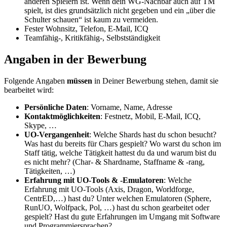
anderen Spielern ist. Wenn dein WG-Nachbar auch auf TM
spielt, ist dies grundsätzlich nicht gegeben und ein „über die
Schulter schauen“ ist kaum zu vermeiden.
Fester Wohnsitz, Telefon, E-Mail, ICQ
Teamfähig-, Kritikfähig-, Selbstständigkeit
Angaben in der Bewerbung
Folgende Angaben
müssen
in Deiner Bewerbung stehen, damit sie
bearbeitet wird:
Persönliche Daten
: Vorname, Name, Adresse
Kontaktmöglichkeiten
: Festnetz, Mobil, E-Mail, ICQ,
Skype, …
UO-Vergangenheit
: Welche Shards hast du schon besucht?
Was hast du bereits für Chars gespielt? Wo warst du schon im
Staff tätig, welche Tätigkeit hattest du da und warum bist du
es nicht mehr? (Char- & Shardname, Staffname & -rang,
Tätigkeiten, …)
Erfahrung mit UO-Tools & -Emulatoren
: Welche
Erfahrung mit UO-Tools (Axis, Dragon, Worldforge,
CentrED,…) hast du? Unter welchen Emulatoren (Sphere,
RunUO, Wolfpack, Pol, …) hast du schon gearbeitet oder
gespielt? Hast du gute Erfahrungen im Umgang mit Software
und Programmiersprachen?