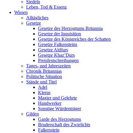
Siedeln
Leben, Tod & Essenz
Wissen
Alltägliches
Gesetze
Gesetze des Herzogtums Britannia
Gesetze der Inquisition
Gesetze des Königreiches der Schatten
Gesetze Falkensteins
Gesetze Aldfurs
Gesetze Khaz’Durs
Preisfestschreibungen
Tages- und Jahreszeiten
Chronik Britannias
Politische Situation
Stände und Titel
Adel
Klerus
Magier und Gelehrte
Handwerker
Sonstige Würdenträger
Gilden
Garde des Herzogtums
Bruderschaft des Zwielichts
Falkenstein