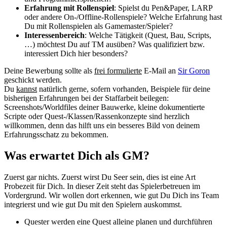
Erfahrung mit Rollenspiel
: Spielst du Pen&Paper, LARP
oder andere On-/Offline-Rollenspiele? Welche Erfahrung hast
Du mit Rollenspielen als Gamemaster/Spieler?
Interessenbereich
: Welche Tätigkeit (Quest, Bau, Scripts,
…) möchtest Du auf TM ausüben? Was qualifiziert bzw.
interessiert Dich hier besonders?
Deine Bewerbung sollte als
frei formulierte
E-Mail an
Sir Goron
geschickt werden.
Du
kannst
natürlich gerne, sofern vorhanden, Beispiele für deine
bisherigen Erfahrungen bei der Staffarbeit beilegen:
Screenshots/Worldfiles deiner Bauwerke, kleine dokumentierte
Scripte oder Quest-/Klassen/Rassenkonzepte sind herzlich
willkommen, denn das hilft uns ein besseres Bild von deinem
Erfahrungsschatz zu bekommen.
Was erwartet Dich als GM?
Zuerst gar nichts. Zuerst wirst Du Seer sein, dies ist eine Art
Probezeit für Dich. In dieser Zeit steht das Spielerbetreuen im
Vordergrund. Wir wollen dort erkennen, wie gut Du Dich ins Team
integrierst und wie gut Du mit den Spielern auskommst.
Quester werden eine Quest alleine planen und durchführen