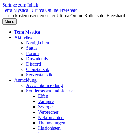
Springe zum Inhalt
Terra Mystica | Ultima Online Freeshard
… ein kostenloser deutscher Ultima Online Rollenspiel Freeshard
Menü
Terra Mystica
Aktuelles
Neuigkeiten
Status
Forum
Downloads
Discord
Charstatistik
Serverstatistik
Anmeldung
Accountanmeldung
Sonderrassen und -klassen
Elfen
Vampire
Zwerge
Verbrecher
Nekromanten
Thaumaturgen
Illusionisten