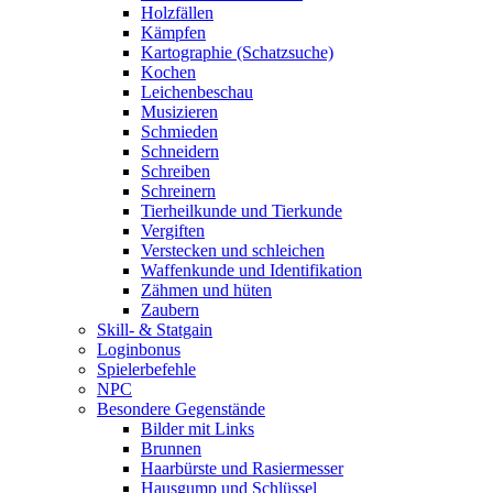
Holzfällen
Kämpfen
Kartographie (Schatzsuche)
Kochen
Leichenbeschau
Musizieren
Schmieden
Schneidern
Schreiben
Schreinern
Tierheilkunde und Tierkunde
Vergiften
Verstecken und schleichen
Waffenkunde und Identifikation
Zähmen und hüten
Zaubern
Skill- & Statgain
Loginbonus
Spielerbefehle
NPC
Besondere Gegenstände
Bilder mit Links
Brunnen
Haarbürste und Rasiermesser
Hausgump und Schlüssel