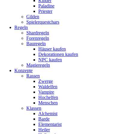
Kinder
Paladine
Priester
Gilden
Spielerquestchars
Regeln
Shardregeln
Forenregeln
Bauregeln
Häuser kaufen
Dekorationen kaufen
NPC kaufen
Magieregeln
Konzepte
Rassen
Zwerge
Waldelfen
Vampire
Hochelfen
Menschen
Klassen
Alchemist
Barde
Elementarist
Heiler