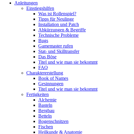
Anleitungen
Einstiegshilfen
Was ist Rollenspiel?
Tipps für Neulinge
Installation und Patch
Abkürzungen & Begriffe
Technische Probleme
Bugs
Gamemaster rufen
Stat- und Skilltransfer
Das Böse
Titel und wie man sie bekommt
FAQ
Charaktererstellung
Book of Names
Gesinnungen
Titel und wie man sie bekommt
Fertigkeiten
Alchemie
Basteln
Bergbau
Betteln
Bogenschnitzen
Fischen
Heilkunde & Anatomie