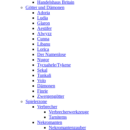
Handelshaus Britain
Götter und Dämonen
Adoria
Ludia
Glaron
Aestifer
Alwyzz
Cunna
Libanu
Lorica
Der Namenlose
Nugor
Tycuahele/Tykene
Sekal
Tunkali
Volo
Dämonen
Finrie
Zwergengötter
Spielerzone
Verbrecher
Verbrecherwerkzeuge
Tarnitems
Nekromanten
Nekromantenzauber