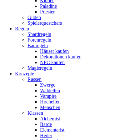
Kinder
Paladine
Priester
Gilden
Spielerquestchars
Regeln
Shardregeln
Forenregeln
Bauregeln
Häuser kaufen
Dekorationen kaufen
NPC kaufen
Magieregeln
Konzepte
Rassen
Zwerge
Waldelfen
Vampire
Hochelfen
Menschen
Klassen
Alchemist
Barde
Elementarist
Heiler