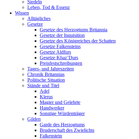
Siedeln
Leben, Tod & Essenz
Wissen
Alltägliches
Gesetze
Gesetze des Herzogtums Britannia
Gesetze der Inquisition
Gesetze des Königreiches der Schatten
Gesetze Falkensteins
Gesetze Aldfurs
Gesetze Khaz’Durs
Preisfestschreibungen
Tages- und Jahreszeiten
Chronik Britannias
Politische Situation
Stände und Titel
Adel
Klerus
Magier und Gelehrte
Handwerker
Sonstige Würdenträger
Gilden
Garde des Herzogtums
Bruderschaft des Zwielichts
Falkenstein