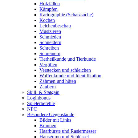
Holzfällen
Kämpfen
Kartographie (Schatzsuche)
Kochen
Leichenbeschau
Musizieren
Schmieden
Schneidern
Schreiben
Schreinern
Tierheilkunde und Tierkunde
Vergiften
Verstecken und schleichen
Waffenkunde und Identifikation
Zähmen und hüten
Zaubern
Skill- & Statgain
Loginbonus
Spielerbefehle
NPC
Besondere Gegenstände
Bilder mit Links
Brunnen
Haarbürste und Rasiermesser
Hausgump und Schlüssel