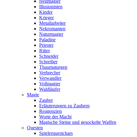
Heilmagier
Illusionisten
Kinder
Krieger
Metallarbeiter
Nekromanten
Naturmagier
Paladine
Priester
Ritter
Schneider
Schreiber
Thaumaturgen
Verbrecher
Verwandler
Vollmagier
Waldläufer
Magie
Zauber
Erläuterungen zu Zaubern
Reagenzien
Worte der Macht
Magische Steine und gesockelte Waffen
Questen
Spielerquestchars