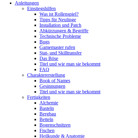
Anleitungen
Einstiegshilfen
Was ist Rollenspiel?
Tipps für Neulinge
Installation und Patch
Abkürzungen & Begriffe
Technische Probleme
Bugs
Gamemaster rufen
Stat- und Skilltransfer
Das Böse
Titel und wie man sie bekommt
FAQ
Charaktererstellung
Book of Names
Gesinnungen
Titel und wie man sie bekommt
Fertigkeiten
Alchemie
Basteln
Bergbau
Betteln
Bogenschnitzen
Fischen
Heilkunde & Anatomie